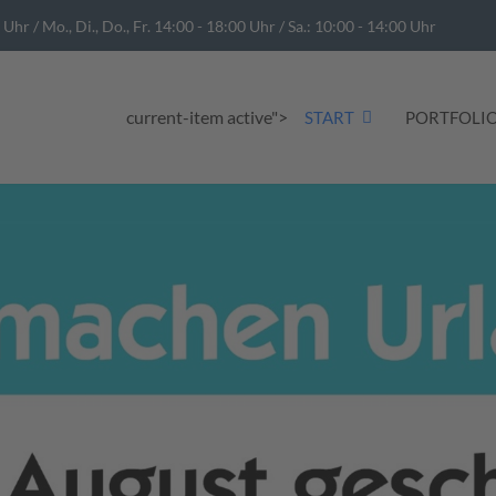
 Uhr / Mo., Di., Do., Fr. 14:00 - 18:00 Uhr / Sa.: 10:00 - 14:00 Uhr
current-item active">
START
PORTFOLI